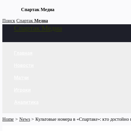
Спартак Медиа
Skip
Поиск
Спартак
Медиа
Спартак Медиа
to
Search
content
Главная
Новости
Матчи
Игроки
Аналитика
Home
News
Культовые номера в «Спартаке»: кто достойно 