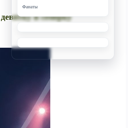
Фанаты
 девятку и семерку