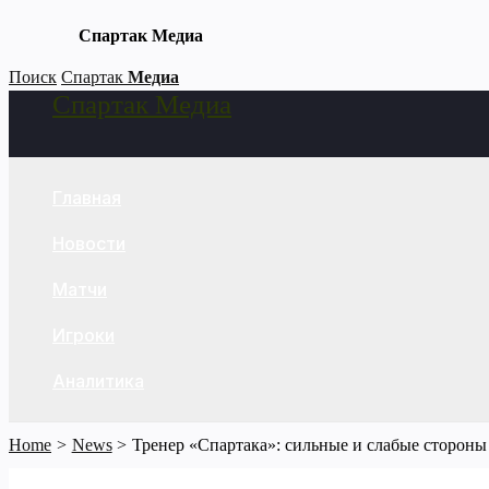
Спартак Медиа
Skip
Поиск
Спартак
Медиа
Спартак Медиа
to
Search
content
Главная
Новости
Матчи
Игроки
Аналитика
Home
News
Тренер «Спартака»: сильные и слабые стороны