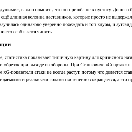
ыдущими», важно помнить, что он пришёл не в пустоту. До него
 ещё длинная колонна наставников, которые просто не выдержал
 научилась одинаково уверенно побеждать и топ-клубы, и аутсай
о его серб взялся чинить.
нции
е, статистика показывает типичную картину для кризисного наз
и обрезок при выходе из обороны. При Станковиче «Спартак» в 
 xG‑показатели атаки не всегда растут, потому что делается ста
идаемыми и реальными голами постепенно сокращается, а это пр