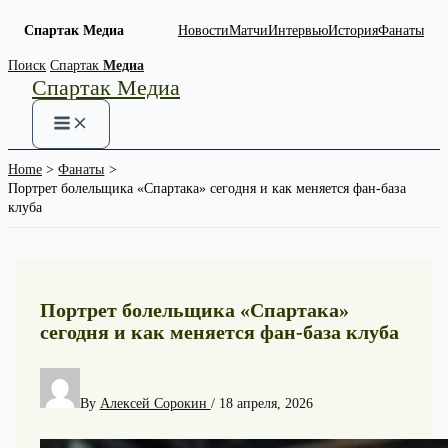
Спартак Медиа
Новости
Матчи
Интервью
История
Фанаты
Skip
Поиск
Спартак
Медиа
Спартак Медиа
to
content
Home
Фанаты
Портрет болельщика «Спартака» сегодня и как меняется фан-база
клуба
Портрет болельщика «Спартака»
сегодня и как меняется фан-база клуба
By
Алексей Сорокин
/
18 апреля, 2026