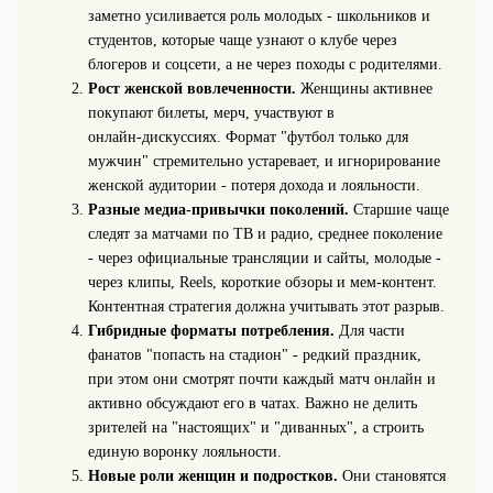
заметно усиливается роль молодых - школьников и
студентов, которые чаще узнают о клубе через
блогеров и соцсети, а не через походы с родителями.
Рост женской вовлеченности.
Женщины активнее
покупают билеты, мерч, участвуют в
онлайн‑дискуссиях. Формат "футбол только для
мужчин" стремительно устаревает, и игнорирование
женской аудитории - потеря дохода и лояльности.
Разные медиа‑привычки поколений.
Старшие чаще
следят за матчами по ТВ и радио, среднее поколение
- через официальные трансляции и сайты, молодые -
через клипы, Reels, короткие обзоры и мем‑контент.
Контентная стратегия должна учитывать этот разрыв.
Гибридные форматы потребления.
Для части
фанатов "попасть на стадион" - редкий праздник,
при этом они смотрят почти каждый матч онлайн и
активно обсуждают его в чатах. Важно не делить
зрителей на "настоящих" и "диванных", а строить
единую воронку лояльности.
Новые роли женщин и подростков.
Они становятся